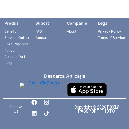
Produs
Suport
Companie
Legal
Beneficii
FAQ
About
Privacy Policy
Serviciu Online
Contact
Terms of Service
Poze Pașaport
Funcții
Aplicație Web
Blog
Descarcă Aplicația
F
L
I
T
a
i
n
i
Follow
Copyright
©
2026
FOXLY
c
n
s
k
Us
PASSPORT PHOTO
e
k
t
t
b
e
a
o
o
d
g
k